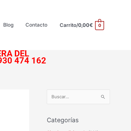
Blog
Contacto
Carrito/
0,00
€
0
RA DEL
930 474 162
B
u
s
Categorías
c