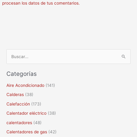
procesan los datos de tus comentarios.
B
u
Categorías
s
c
Aire Acondicionado
(141)
a
Calderas
(38)
r
Calefacción
(173)
p
Calentador eléctrico
(38)
o
calentadores
(48)
r
Calentadores de gas
(42)
: