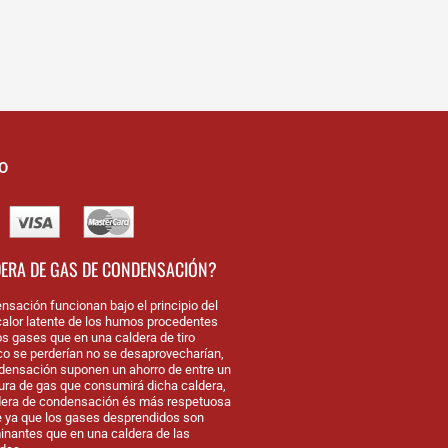
O
DERA DE GAS DE CONDENSACIÓN?
nsación funcionan bajo el principio del
alor latente de los humos procedentes
os gases que en una caldera de tiro
nco se perderían no se desaprovecharían,
densación suponen un ahorro de entre un
tura de gas que consumirá dicha caldera,
dera de condensación és más respetuosa
 ya que los gases desprendidos son
antes que en una caldera de las