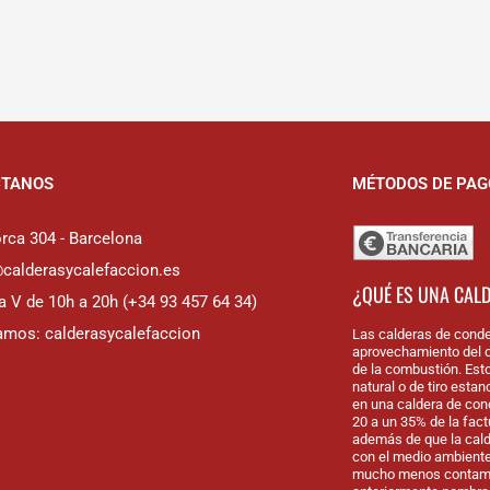
CTANOS
MÉTODOS DE PAG
rca 304 - Barcelona
@calderasycalefaccion.es
¿QUÉ ES UNA CAL
a V de 10h a 20h (+34 93 457 64 34)
amos: calderasycalefaccion
Las calderas de conde
aprovechamiento del c
de la combustión. Est
natural o de tiro esta
en una caldera de con
20 a un 35% de la fac
además de que la cal
con el medio ambiente
mucho menos contamin