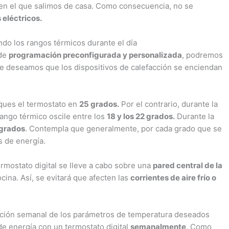
o en el que salimos de casa. Como consecuencia, no se
 eléctricos.
do los rangos térmicos durante el día
 de
programación preconfigurada y personalizada
, podremos
ue deseamos que los dispositivos de calefacción se enciendan
ques el termostato en
25 grados.
Por el contrario, durante la
ango térmico oscile entre los
18 y los 22 grados.
Durante la
grados
. Contempla que generalmente, por cada grado que se
 de energía.
ermostato digital se lleve a cabo sobre una
pared central de la
ocina. Así, se evitará que afecten las
corrientes de aire frío o
ación semanal de los parámetros de temperatura deseados
e energía con un termostato digital
semanalmente
. Como