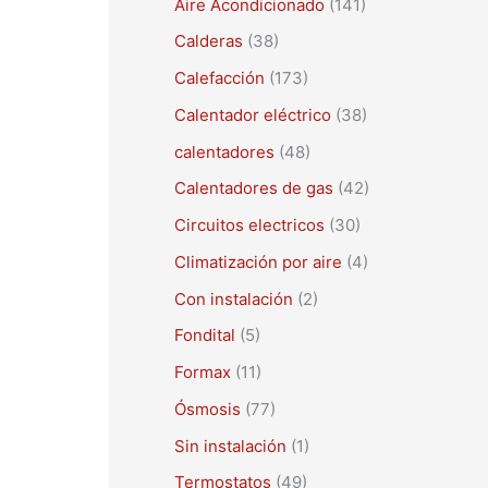
Aire Acondicionado
(141)
a
r
Calderas
(38)
p
Calefacción
(173)
o
Calentador eléctrico
(38)
r
calentadores
(48)
:
Calentadores de gas
(42)
Circuitos electricos
(30)
Climatización por aire
(4)
Con instalación
(2)
Fondital
(5)
Formax
(11)
Ósmosis
(77)
Sin instalación
(1)
Termostatos
(49)