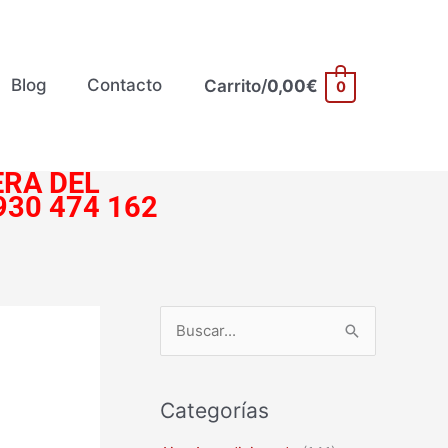
Blog
Contacto
Carrito/
0,00
€
0
RA DEL
930 474 162
B
u
s
Categorías
c