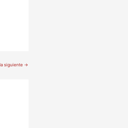
da siguiente
→